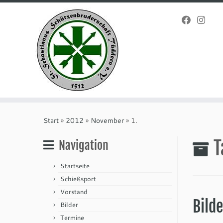
Zum
Inhalt
Start
»
2012
»
November
»
1.
springen
T
Navigation
Startseite
Schießsport
Vorstand
Bild
Bilder
Termine