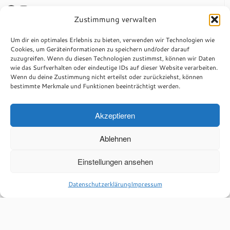
Facebook
Instagram
Zustimmung verwalten
Anmelden
Um dir ein optimales Erlebnis zu bieten, verwenden wir Technologien wie
Cookies, um Geräteinformationen zu speichern und/oder darauf
zuzugreifen. Wenn du diesen Technologien zustimmst, können wir Daten
Impressum
wie das Surfverhalten oder eindeutige IDs auf dieser Website verarbeiten.
Wenn du deine Zustimmung nicht erteilst oder zurückziehst, können
Datenschutzerklärung
bestimmte Merkmale und Funktionen beeinträchtigt werden.
Anschrift
St. Sebastianus Schützenbruderschaft Tüddern e.V.
Akzeptieren
Kämpchen 22
52538 Selfkant
Ablehnen
Kontakt
Mail: info@schuetzen-tueddern.de
Einstellungen ansehen
Tel.: +49 2456 501435
Anmelden
Datenschutzerklärung
Impressum
·
© 2026
St. Sebastianus Schützenbruderschaft Tüddern e.V.
·
Präsentiert von
·
Entworfen mit dem
Customizr-Theme
·