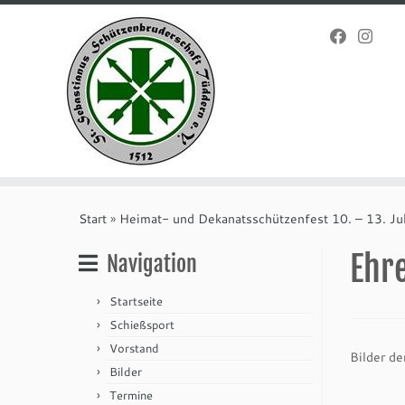
Zum
Inhalt
Start
»
Heimat- und Dekanatsschützenfest 10. – 13. Ju
springen
Ehr
Navigation
Startseite
Schießsport
Vorstand
Bilder d
Bilder
Termine