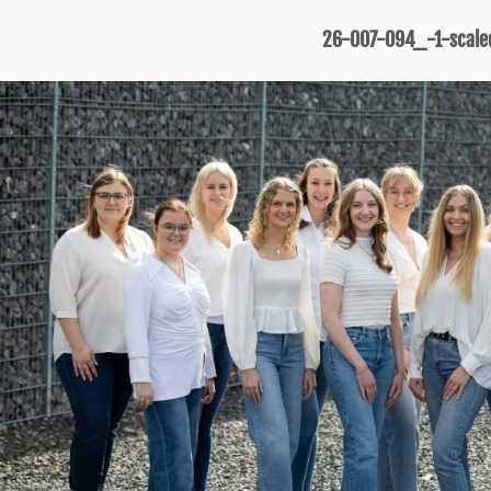
26-007-094_-1-scale