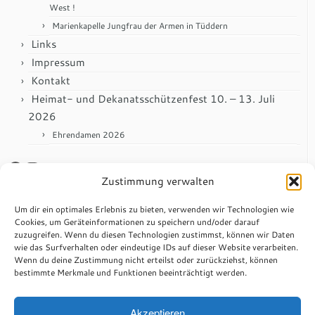
West !
Marienkapelle Jungfrau der Armen in Tüddern
Links
Impressum
Kontakt
Heimat- und Dekanatsschützenfest 10. – 13. Juli
2026
Ehrendamen 2026
Facebook
Instagram
Zustimmung verwalten
Anmelden
Um dir ein optimales Erlebnis zu bieten, verwenden wir Technologien wie
Cookies, um Geräteinformationen zu speichern und/oder darauf
zuzugreifen. Wenn du diesen Technologien zustimmst, können wir Daten
Impressum
wie das Surfverhalten oder eindeutige IDs auf dieser Website verarbeiten.
Wenn du deine Zustimmung nicht erteilst oder zurückziehst, können
Datenschutzerklärung
bestimmte Merkmale und Funktionen beeinträchtigt werden.
Anschrift
St. Sebastianus Schützenbruderschaft Tüddern e.V.
Akzeptieren
Kämpchen 22