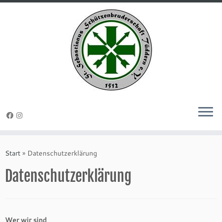
Zum
Inhalt
Start
»
Datenschutzerklärung
springen
Datenschutzerklärung
Wer wir sind