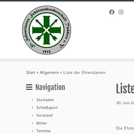
Zum
Inhalt
Start
»
Allgemein
»
Liste der Ehrendamen
springen
Lis
Navigation
Startseite
30. Juni 
Schießsport
Vorstand
Bilder
Die Ehren
Termine