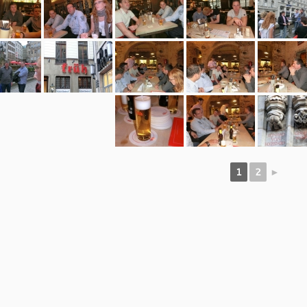
1
2
►