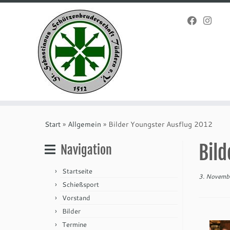
Zum
Inhalt
Start
»
Allgemein
»
Bilder Youngster Ausflug 2012
springen
Bild
Navigation
Startseite
3. Novemb
Schießsport
Vorstand
Bilder
Termine